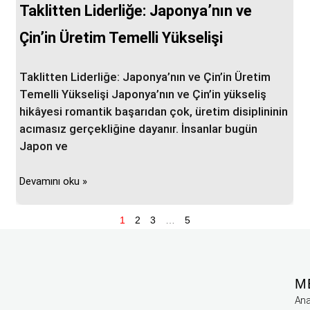
Taklitten Liderliğe: Japonya’nın ve
Çin’in Üretim Temelli Yükselişi
Taklitten Liderliğe: Japonya’nın ve Çin’in Üretim
Temelli Yükselişi Japonya’nın ve Çin’in yükseliş
hikâyesi romantik başarıdan çok, üretim disiplininin
acımasız gerçekliğine dayanır. İnsanlar bugün
Japon ve
Devamını oku »
1
2
3
…
5
M
Ana